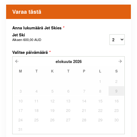
Varaa tästä
Anna lukumäärä Jet Skies
*
Jet Ski
Alkaen
600,00 AUD
Valitse päivämäärä
*
elokuuta
2026
M
T
K
T
P
L
S
1
2
3
4
5
6
7
8
9
10
11
12
13
14
15
16
17
18
19
20
21
22
23
24
25
26
27
28
29
30
31