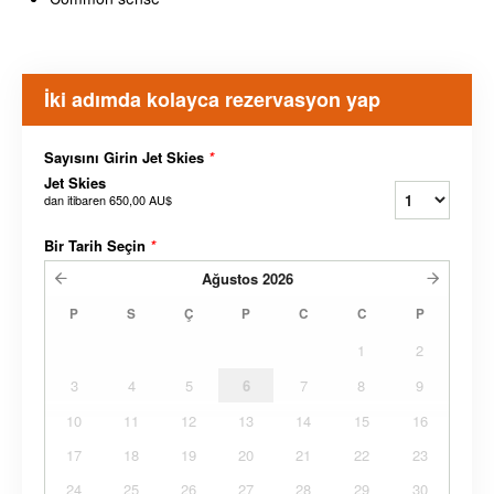
İki adımda kolayca rezervasyon yap
Sayısını Girin Jet Skies
*
Jet Skies
dan itibaren
650,00 AU$
Bir Tarih Seçin
*
Ağustos
2026
P
S
Ç
P
C
C
P
1
2
3
4
5
6
7
8
9
10
11
12
13
14
15
16
17
18
19
20
21
22
23
24
25
26
27
28
29
30