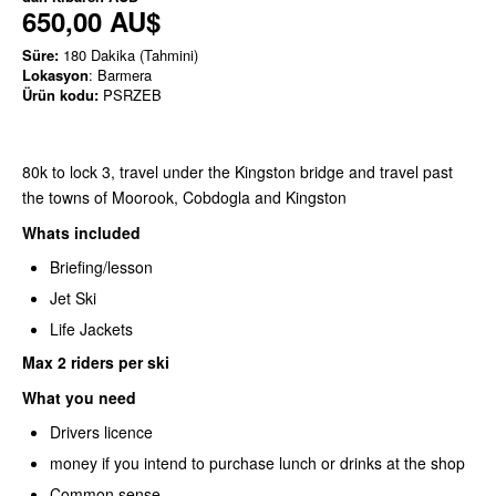
650,00 AU$
Süre:
180 Dakika (Tahmini)
Lokasyon
: Barmera
Ürün kodu:
PSRZEB
80k to lock 3, travel under the Kingston bridge and travel past
the towns of Moorook, Cobdogla and Kingston
Whats included
Briefing/lesson
Jet Ski
Life Jackets
Max 2 riders per ski
What you need
Drivers licence
money if you intend to purchase lunch or drinks at the shop
Common sense